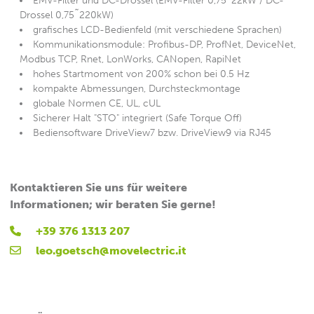
EMV-Filter und DC-Drossel (EMV-Filter 0,75˜22kW / DC-
Drossel 0,75˜220kW)
grafisches LCD-Bedienfeld (mit verschiedene Sprachen)
Kommunikationsmodule: Profibus-DP, ProfNet, DeviceNet,
Modbus TCP, Rnet, LonWorks, CANopen, RapiNet
hohes Startmoment von 200% schon bei 0.5 Hz
kompakte Abmessungen, Durchsteckmontage
globale Normen CE, UL, cUL
Sicherer Halt "STO" integriert (Safe Torque Off)
Bediensoftware DriveView7 bzw. DriveView9 via RJ45
Kontaktieren Sie uns für weitere
Informationen; wir beraten Sie gerne!
+39 376 1313 207
leo.goetsch@movelectric.it